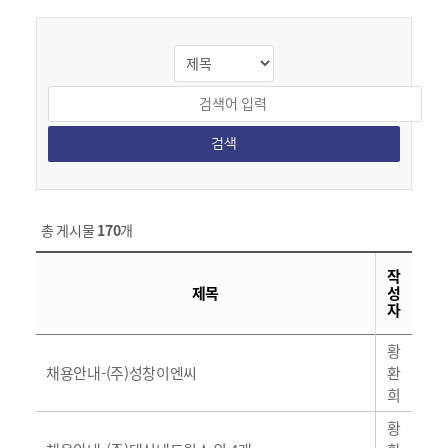
검색
총 게시물
170
개
작
제목
성
자
황
일
채용안내-(주)성창이엔씨
환
반
희
황