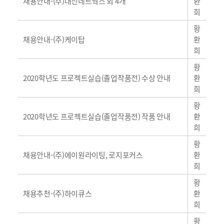
일
채용안내-(주)대신네트웍스 외 4개
환
반
희
황
일
채용안내-(주)케이탑
환
반
희
황
일
2020학년도 프로젝트실습(졸업작품전) 수상 안내
환
반
희
황
일
2020학년도 프로젝트실습(졸업작품전) 작품 안내
환
반
희
황
일
채용안내-(주)에이원라이팅, 로지포커스
환
반
희
황
일
채용추천-(주)하이큐스
환
반
희
황