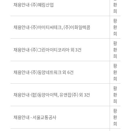
일
채용안내-(주)혜림산업
환
반
희
황
일
채용안내-(주)아이티씨테크, (주)이화일렉콤
환
반
희
황
일
채용안내-(주)그린아이티코리아 외 3건
환
반
희
황
일
채용안내-(주)동양네트워크 외 6건
환
반
희
황
일
채용안내-(합)동양아이텍, 유앤잡(주) 외 3건
환
반
희
황
일
채용안내 - 서울교통공사
환
반
희