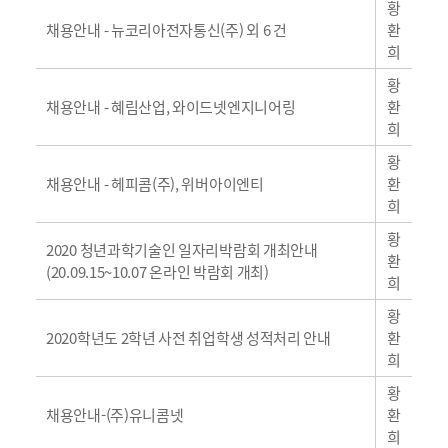
황
일
채용안내 - 뉴코리아전자통신(주) 외 6 건
환
반
희
황
일
채용안내 - 혜림산업, 와이드넷엔지니어링
환
반
희
황
일
채용안내 - 헤피콤(주), 위버아이엔티
환
반
희
황
일
2020 청년과학기술인 일자리박람회 개최안내
환
반
(20.09.15~10.07 온라인 박람회 개최)
희
황
일
2020학년도 2학년 사전 취업학생 성적처리 안내
환
반
희
황
일
채용안내-(주)유니콤넷
환
반
희