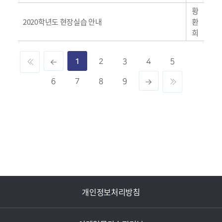
황
일
2020학년도 현장실습 안내
환
반
희
1
2
3
4
5
6
7
8
9
개인정보처리방침